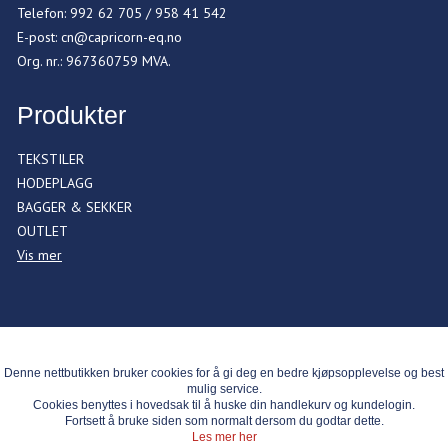
Telefon
:
992 62 705 / 958 41 542
E-post
:
cn@capricorn-eq.no
Org. nr.
:
967360759 MVA.
Produkter
TEKSTILER
HODEPLAGG
BAGGER & SEKKER
OUTLET
Vis mer
Denne nettbutikken bruker cookies for å gi deg en bedre kjøpsopplevelse og best
mulig service.
Cookies benyttes i hovedsak til å huske din handlekurv og kundelogin.
Fortsett å bruke siden som normalt dersom du godtar dette.
Les mer her