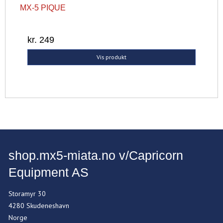
MX-5 PIQUE
kr. 249
Vis produkt
shop.mx5-miata.no v/Capricorn
Equipment AS
Storamyr 30
4280 Skudeneshavn
Norge