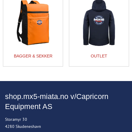
BAGGER & SEKKER
OUTLET
shop.mx5-miata.no v/Capricorn
Equipment AS
Storamyr 30
4280 Skudeneshavn