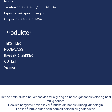
Norge
Telefon
:
992 62 705 / 958 41 542
E-post
:
cn@capricorn-eq.no
Org. nr.
:
967360759 MVA.
Produkter
TEKSTILER
HODEPLAGG
BAGGER & SEKKER
OUTLET
Vis mer
Denne nettbutikken bruker cookies for å gi deg en bedre kjøpsopplevelse og best
mulig service.
Cookies benyttes i hovedsak til å huske din handlekurv og kundelogin.
Fortsett å bruke siden som normalt dersom du godtar dette.