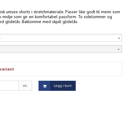
tisk unisex shorts i stretchmateriale. Passer like godt til menn som
sk midje som gir en komfortabel passform. To sidelommer og
 glidelås. Baklomme med skjult glidelås.
e
variant
stk.
Legg i kurv