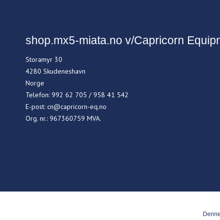
shop.mx5-miata.no v/Capricorn Equip
Storamyr 30
4280 Skudeneshavn
Norge
Telefon
:
992 62 705 / 958 41 542
E-post
:
cn@capricorn-eq.no
Org. nr.
:
967360759 MVA.
Denne 