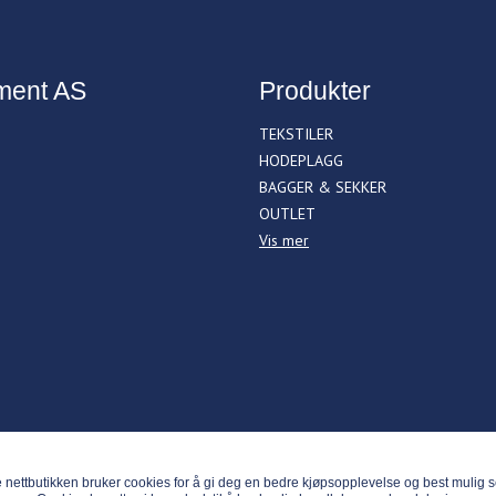
ment AS
Produkter
TEKSTILER
HODEPLAGG
BAGGER & SEKKER
OUTLET
Vis mer
nettbutikken bruker cookies for å gi deg en bedre kjøpsopplevelse og best mulig s