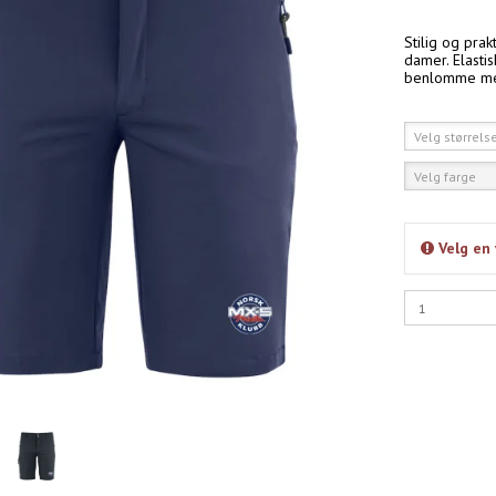
Stilig og prak
damer. Elasti
benlomme med
Velg størrels
Velg farge
Velg en 